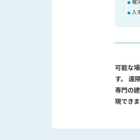
被
●
入
●
可能な
す。 遠
専門の
現できま